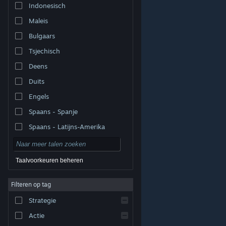
Indonesisch
Maleis
Bulgaars
Tsjechisch
Deens
Duits
Engels
Spaans - Spanje
Spaans - Latijns-Amerika
Taalvoorkeuren beheren
Filteren op tag
© Valve Corporation. Alle rechten voorbehouden. Alle
handelsmerken zijn eigendom van hun respectieve
eigenaren in de Verenigde Staten en andere landen.
Strategie
Privacybeleid
|
Juridische informatie
|
Toegankelijkheid
|
Steam Subscriber Agreement
|
Terugbetalingen
|
Cookies
Actie