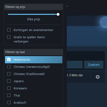
Inloggen
Filteren op prijs
Elke prijs
Winkel
Kortingen en evenementen
Community
Gratis te spelen items
Ontwikkelaar: RomanKitayama
verbergen
Over
Filteren op taal
Sorteren op
Relevantie
Nederlands
Ondersteuning
Zoeken
Chinees (vereenvoudigd)
Taal wijzigen
Chinees (traditioneel)
0 resultaten komen overeen met je zoekopdracht. 2 titels zijn
uitgesloten op basis van je voorkeuren.
Japans
Download de mobiele Steam-app
Koreaans
Desktopwebsite weergeven
Thai
Arabisch