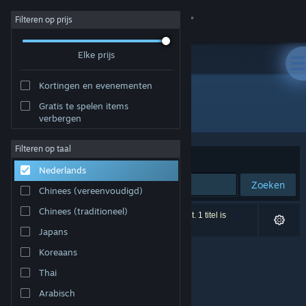
Inloggen
Filteren op prijs
Elke prijs
Winkel
Kortingen en evenementen
Community
Gratis te spelen items
Ontwikkelaar: Rockstar Toronto
verbergen
Over
Filteren op taal
Sorteren op
Relevantie
Nederlands
Ondersteuning
Zoeken
Chinees (vereenvoudigd)
Taal wijzigen
Chinees (traditioneel)
0 resultaten komen overeen met je zoekopdracht. 1 titel is
uitgesloten op basis van je voorkeuren.
Japans
Download de mobiele Steam-app
Koreaans
Desktopwebsite weergeven
Thai
Arabisch