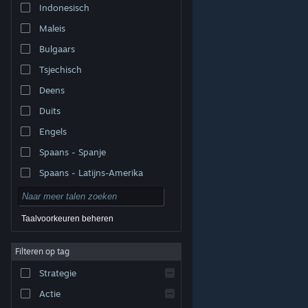
Indonesisch
Maleis
Bulgaars
Tsjechisch
Deens
Duits
Engels
Spaans - Spanje
Spaans - Latijns-Amerika
Taalvoorkeuren beheren
Filteren op tag
© Valve Corporation. Alle rechten voorbehouden. Alle
handelsmerken zijn eigendom van hun respectieve
eigenaren in de Verenigde Staten en andere landen.
Strategie
Privacybeleid
|
Juridische informatie
|
Toegankelijkheid
|
Steam Subscriber Agreement
|
Terugbetalingen
|
Cookies
Actie