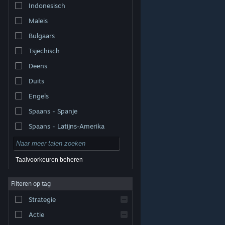
Indonesisch
Maleis
Bulgaars
Tsjechisch
Deens
Duits
Engels
Spaans - Spanje
Spaans - Latijns-Amerika
Taalvoorkeuren beheren
Filteren op tag
© Valve Corporation. Alle rechten voorbehouden. Alle
handelsmerken zijn eigendom van hun respectieve
eigenaren in de Verenigde Staten en andere landen.
Strategie
Privacybeleid
|
Juridische informatie
|
Toegankelijkheid
|
Steam Subscriber Agreement
|
Terugbetalingen
|
Cookies
Actie