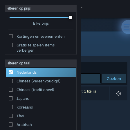
Inloggen
Filteren op prijs
Elke prijs
Winkel
Kortingen en evenementen
Community
Gratis te spelen items
Ontwikkelaar: RetroPixel Digital
verbergen
Over
Filteren op taal
Sorteren op
Relevantie
Nederlands
Ondersteuning
Zoeken
Chinees (vereenvoudigd)
Taal wijzigen
Chinees (traditioneel)
0 resultaten komen overeen met je zoekopdracht. 1 titel is
uitgesloten op basis van je voorkeuren.
Japans
Download de mobiele Steam-app
Koreaans
Desktopwebsite weergeven
Thai
Arabisch