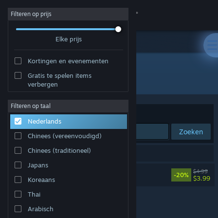
Inloggen
Filteren op prijs
Elke prijs
Winkel
Kortingen en evenementen
Community
Gratis te spelen items
Ontwikkelaar: Remancer
verbergen
Over
Filteren op taal
Sorteren op
Relevantie
Nederlands
Ondersteuning
Zoeken
Chinees (vereenvoudigd)
Taal wijzigen
Chinees (traditioneel)
1 resultaat komt overeen met je zoekopdracht.
Japans
Download de mobiele Steam-app
DeadWire Soundtrack
$4.99
-20%
$3.99
Koreaans
Desktopwebsite weergeven
Thai
Arabisch