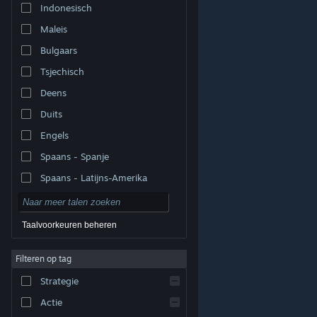
Indonesisch
Maleis
Bulgaars
Tsjechisch
Deens
Duits
Engels
Spaans - Spanje
Spaans - Latijns-Amerika
Taalvoorkeuren beheren
Filteren op tag
© Valve Corporation. Alle rechten voorbehouden. Alle
handelsmerken zijn eigendom van hun respectieve
eigenaren in de Verenigde Staten en andere landen.
Strategie
Privacybeleid
|
Juridische informatie
|
Toegankelijkheid
|
Steam Subscriber Agreement
|
Terugbetalingen
|
Cookies
Actie