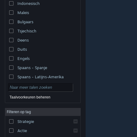
Indonesisch
Maleis
Bulgaars
Tsjechisch
Deens
Duits
Engels
Spaans - Spanje
Spaans - Latijns-Amerika
Taalvoorkeuren beheren
Filteren op tag
© Valve Corporation. Alle rechten voorbehouden. Alle
handelsmerken zijn eigendom van hun respectieve
eigenaren in de Verenigde Staten en andere landen.
Strategie
Privacybeleid
|
Juridische informatie
|
Toegankelijkheid
|
Steam Subscriber Agreement
|
Terugbetalingen
|
Cookies
Actie