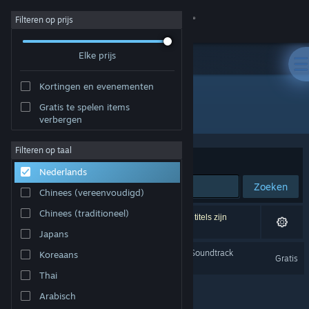
Inloggen
Filteren op prijs
Elke prijs
Winkel
Kortingen en evenementen
Community
Gratis te spelen items
Ontwikkelaar: Redact Games
verbergen
Over
Filteren op taal
Sorteren op
Relevantie
Nederlands
Ondersteuning
Zoeken
Chinees (vereenvoudigd)
Taal wijzigen
Chinees (traditioneel)
1 resultaat komt overeen met je zoekopdracht. 2 titels zijn
uitgesloten op basis van je voorkeuren.
Japans
Download de mobiele Steam-app
Dread X Collection Year 1 Soundtrack
Koreaans
Gratis
Desktopwebsite weergeven
Thai
Arabisch