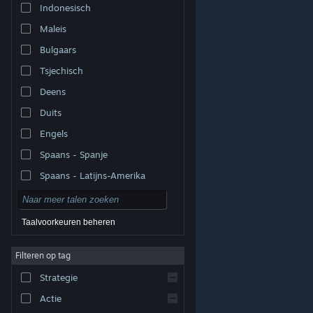
Indonesisch
Maleis
Bulgaars
Tsjechisch
Deens
Duits
Engels
Spaans - Spanje
Spaans - Latijns-Amerika
Taalvoorkeuren beheren
Filteren op tag
© Valve Corporation. Alle rechten voorbehouden. Alle
handelsmerken zijn eigendom van hun respectieve
eigenaren in de Verenigde Staten en andere landen.
Strategie
Privacybeleid
|
Juridische informatie
|
Toegankelijkheid
|
Steam Subscriber Agreement
|
Terugbetalingen
|
Cookies
Actie