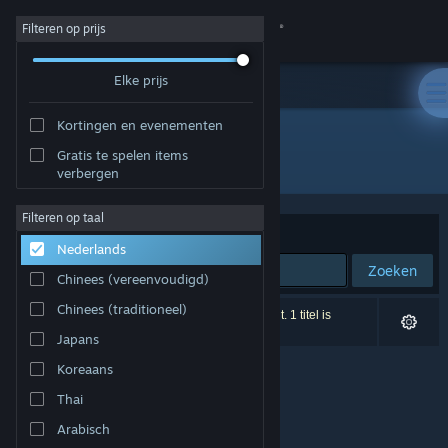
Inloggen
Filteren op prijs
Elke prijs
Winkel
Kortingen en evenementen
Community
Gratis te spelen items
Ontwikkelaar: Reality Diversions, LLC.
verbergen
Over
Filteren op taal
Sorteren op
Relevantie
Nederlands
Ondersteuning
Zoeken
Chinees (vereenvoudigd)
Taal wijzigen
Chinees (traditioneel)
0 resultaten komen overeen met je zoekopdracht. 1 titel is
uitgesloten op basis van je voorkeuren.
Japans
Download de mobiele Steam-app
Koreaans
Desktopwebsite weergeven
Thai
Arabisch