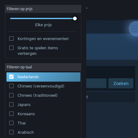
Inloggen
Filteren op prijs
Elke prijs
Winkel
Kortingen en evenementen
Community
Gratis te spelen items
Ontwikkelaar: PurpleLamp
verbergen
Over
Filteren op taal
Sorteren op
Relevantie
Nederlands
Ondersteuning
Zoeken
Chinees (vereenvoudigd)
Taal wijzigen
Chinees (traditioneel)
0 resultaten komen overeen met je zoekopdracht.
Japans
Download de mobiele Steam-app
Koreaans
Desktopwebsite weergeven
Thai
Arabisch