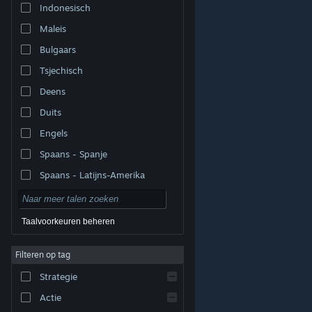
Indonesisch
Maleis
Bulgaars
Tsjechisch
Deens
Duits
Engels
Spaans - Spanje
Spaans - Latijns-Amerika
Taalvoorkeuren beheren
Filteren op tag
© Valve Corporation. Alle rechten voorbehouden. Alle
handelsmerken zijn eigendom van hun respectieve
eigenaren in de Verenigde Staten en andere landen.
Strategie
Privacybeleid
|
Juridische informatie
|
Toegankelijkheid
|
Steam Subscriber Agreement
|
Terugbetalingen
|
Cookies
Actie