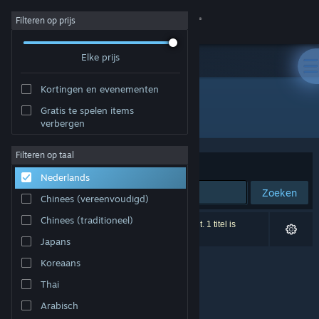
Inloggen
Filteren op prijs
Elke prijs
Winkel
Kortingen en evenementen
Community
Gratis te spelen items
Ontwikkelaar: Polyart Inc.
verbergen
Over
Filteren op taal
Sorteren op
Relevantie
Nederlands
Ondersteuning
Zoeken
Chinees (vereenvoudigd)
Taal wijzigen
Chinees (traditioneel)
0 resultaten komen overeen met je zoekopdracht. 1 titel is
uitgesloten op basis van je voorkeuren.
Japans
Download de mobiele Steam-app
Koreaans
Desktopwebsite weergeven
Thai
Arabisch