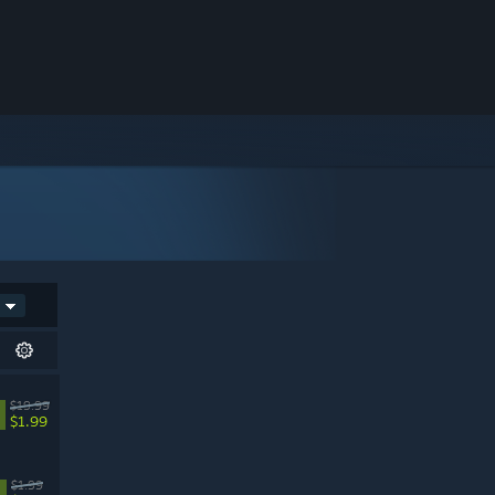
$19.99
$1.99
$1.99
%