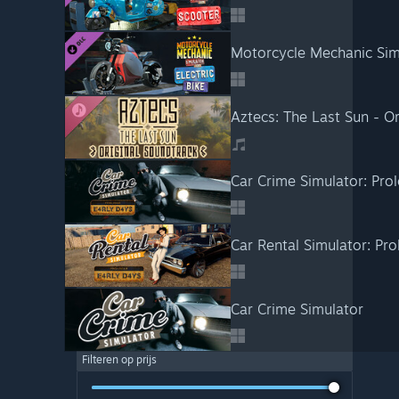
Motorcycle Mechanic Simu
Aztecs: The Last Sun - O
Car Crime Simulator: Pro
Car Rental Simulator: Pro
Car Crime Simulator
Filteren op prijs