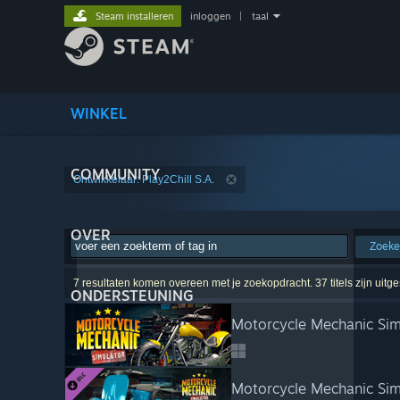
Steam installeren
inloggen
|
taal
WINKEL
COMMUNITY
Ontwikkelaar: Play2Chill S.A.
OVER
Zoek
7 resultaten komen overeen met je zoekopdracht. 37 titels zijn uitg
ONDERSTEUNING
Motorcycle Mechanic Sim
Motorcycle Mechanic Sim