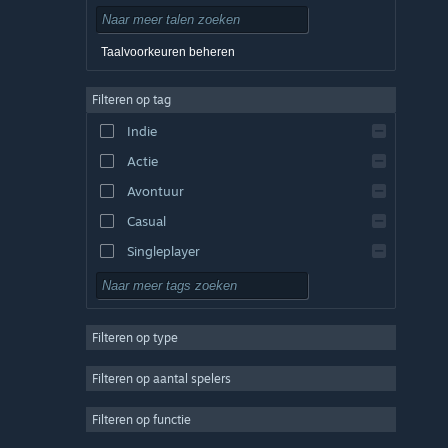
Tsjechisch
Deens
Taalvoorkeuren beheren
Duits
Filteren op tag
Engels
Indie
Spaans - Spanje
Actie
Spaans - Latijns-Amerika
Avontuur
Casual
Singleplayer
Sim
RPG
Filteren op type
Strategie
2D
Filteren op aantal spelers
Vroegtijdige toegang
Filteren op functie
3D