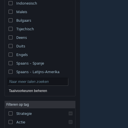
Indonesisch
Maleis
Bulgaars
Tsjechisch
Deens
Duits
Engels
Spaans - Spanje
Spaans - Latijns-Amerika
Taalvoorkeuren beheren
Filteren op tag
© Valve Corporation. Alle rechten voorbehouden. Alle
handelsmerken zijn eigendom van hun respectieve
eigenaren in de Verenigde Staten en andere landen.
Strategie
Privacybeleid
|
Juridische informatie
|
Toegankelijkheid
|
Steam Subscriber Agreement
|
Terugbetalingen
|
Cookies
Actie