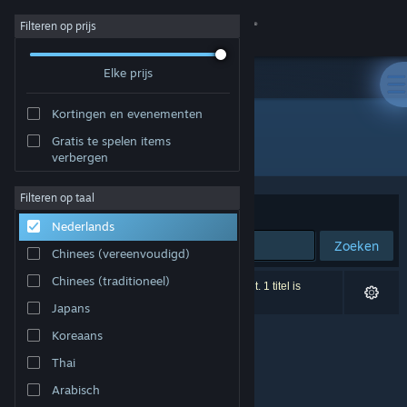
Inloggen
Filteren op prijs
Elke prijs
Winkel
Kortingen en evenementen
Community
Gratis te spelen items
Ontwikkelaar: Pixel Pointer Studios
verbergen
Over
Filteren op taal
Sorteren op
Relevantie
Nederlands
Ondersteuning
Zoeken
Chinees (vereenvoudigd)
Taal wijzigen
Chinees (traditioneel)
0 resultaten komen overeen met je zoekopdracht. 1 titel is
uitgesloten op basis van je voorkeuren.
Japans
Download de mobiele Steam-app
Koreaans
Desktopwebsite weergeven
Thai
Arabisch