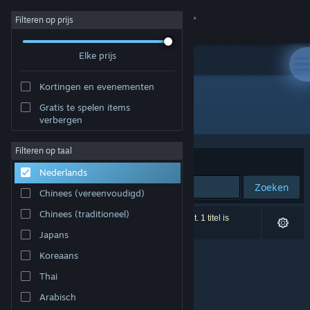
Inloggen
Filteren op prijs
Elke prijs
Winkel
Kortingen en evenementen
Community
Gratis te spelen items
Ontwikkelaar: Peer Draeger
verbergen
Over
Filteren op taal
Sorteren op
Relevantie
Nederlands
Ondersteuning
Zoeken
Chinees (vereenvoudigd)
Taal wijzigen
Chinees (traditioneel)
0 resultaten komen overeen met je zoekopdracht. 1 titel is
uitgesloten op basis van je voorkeuren.
Japans
Download de mobiele Steam-app
Koreaans
Desktopwebsite weergeven
Thai
Arabisch