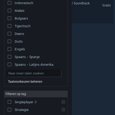
Indonesisch
Garden Simulator - Original Soundtrack
Gratis
Maleis
Pin Them
Bulgaars
Tsjechisch
Deens
Duits
Engels
Spaans - Spanje
Spaans - Latijns-Amerika
Taalvoorkeuren beheren
Filteren op tag
© Valve Corporation. Alle rechten voorbehouden. Alle
handelsmerken zijn eigendom van hun respectieve
eigenaren in de Verenigde Staten en andere landen.
Singleplayer
3
Privacybeleid
|
Juridische informatie
|
Toegankelijkheid
|
Steam Subscriber Agreement
|
Terugbetalingen
|
Cookies
Strategie