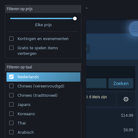
Inloggen
Filteren op prijs
Elke prijs
Winkel
Kortingen en evenementen
Community
Gratis te spelen items
Ontwikkelaar: PRODUKTIVKELLER Studios
verbergen
Over
Filteren op taal
Sorteren op
Relevantie
Nederlands
Ondersteuning
Zoeken
Chinees (vereenvoudigd)
Taal wijzigen
Chinees (traditioneel)
4 resultaten komen overeen met je zoekopdracht. 6 titels zijn
uitgesloten op basis van je voorkeuren.
Japans
Download de mobiele Steam-app
Garden Simulator
Koreaans
$14.99
Desktopwebsite weergeven
Thai
Disaster Band
$6.99
Arabisch