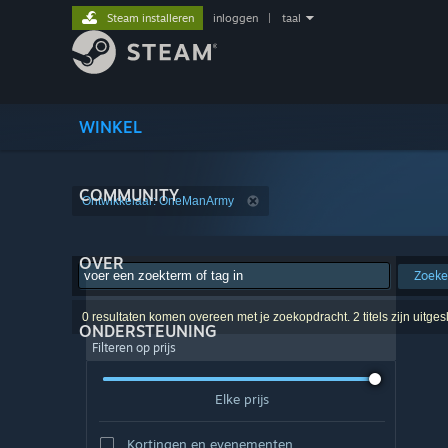
Steam installeren
inloggen
|
taal
WINKEL
COMMUNITY
Ontwikkelaar: OneManArmy
OVER
Zoek
0 resultaten komen overeen met je zoekopdracht. 2 titels zijn uitge
ONDERSTEUNING
Filteren op prijs
Elke prijs
Kortingen en evenementen