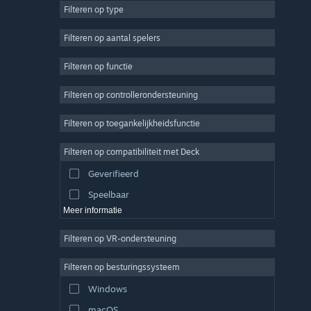
Filteren op type
MMO
Indie
Filteren op aantal spelers
Vroegtijdige toegang
Filteren op functie
Casual
Filteren op controllerondersteuning
Sim
Racen
Filteren op toegankelijkheidsfunctie
Sport
Filteren op compatibiliteit met Deck
Videoproductie
Geverifieerd
Fotobewerking
Speelbaar
Meer informatie
Filteren op VR-ondersteuning
Filteren op besturingssysteem
Windows
macOS