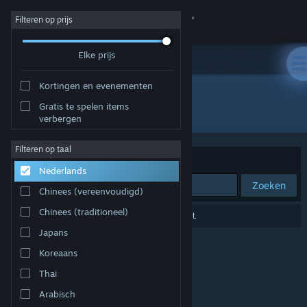
Inloggen
Filteren op prijs
Elke prijs
Winkel
Kortingen en evenementen
Community
Gratis te spelen items
Ontwikkelaar: Omnitron Studios
verbergen
Over
Filteren op taal
Sorteren op
Relevantie
Nederlands
Ondersteuning
Zoeken
Chinees (vereenvoudigd)
Taal wijzigen
Chinees (traditioneel)
0 resultaten komen overeen met je zoekopdracht.
Japans
Download de mobiele Steam-app
Koreaans
Desktopwebsite weergeven
Thai
Arabisch