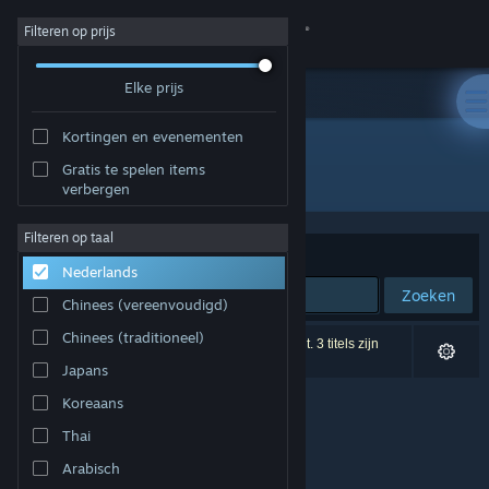
Inloggen
Filteren op prijs
Elke prijs
Winkel
Kortingen en evenementen
Community
Gratis te spelen items
Ontwikkelaar: Nawia Games
verbergen
Over
Filteren op taal
Sorteren op
Relevantie
Nederlands
Ondersteuning
Zoeken
Chinees (vereenvoudigd)
Taal wijzigen
Chinees (traditioneel)
0 resultaten komen overeen met je zoekopdracht. 3 titels zijn
uitgesloten op basis van je voorkeuren.
Japans
Download de mobiele Steam-app
Koreaans
Desktopwebsite weergeven
Thai
Arabisch