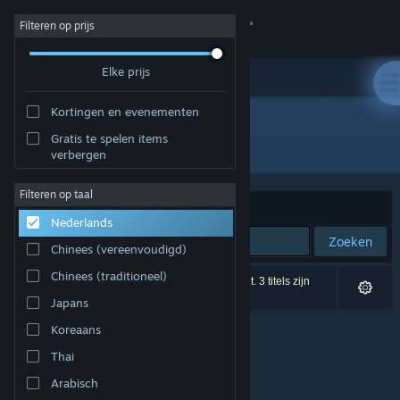
Inloggen
Filteren op prijs
Elke prijs
Winkel
Kortingen en evenementen
Community
Gratis te spelen items
Ontwikkelaar: Nawia Games
verbergen
Over
Filteren op taal
Sorteren op
Relevantie
Nederlands
Ondersteuning
Zoeken
Chinees (vereenvoudigd)
Taal wijzigen
Chinees (traditioneel)
0 resultaten komen overeen met je zoekopdracht. 3 titels zijn
uitgesloten op basis van je voorkeuren.
Japans
Download de mobiele Steam-app
Koreaans
Desktopwebsite weergeven
Thai
Arabisch