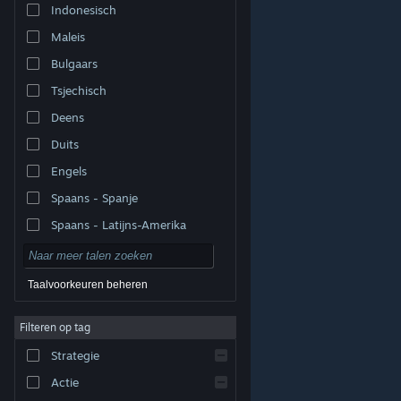
Indonesisch
Maleis
Bulgaars
Tsjechisch
Deens
Duits
Engels
Spaans - Spanje
Spaans - Latijns-Amerika
Taalvoorkeuren beheren
Filteren op tag
© Valve Corporation. Alle rechten voorbehouden. Alle
handelsmerken zijn eigendom van hun respectieve
eigenaren in de Verenigde Staten en andere landen.
Strategie
Privacybeleid
|
Juridische informatie
|
Toegankelijkheid
|
Steam Subscriber Agreement
|
Terugbetalingen
|
Cookies
Actie