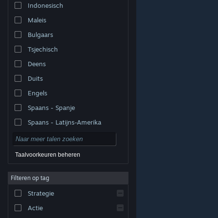
Indonesisch
Maleis
Bulgaars
Tsjechisch
Deens
Duits
Engels
Spaans - Spanje
Spaans - Latijns-Amerika
Taalvoorkeuren beheren
Filteren op tag
© Valve Corporation. Alle rechten voorbehouden. Alle
handelsmerken zijn eigendom van hun respectieve
eigenaren in de Verenigde Staten en andere landen.
Strategie
Privacybeleid
|
Juridische informatie
|
Toegankelijkheid
|
Steam Subscriber Agreement
|
Terugbetalingen
|
Cookies
Actie