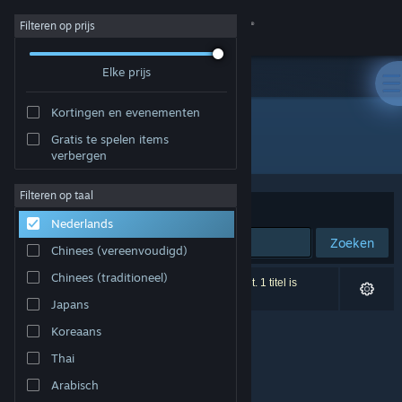
Inloggen
Filteren op prijs
Elke prijs
Winkel
Kortingen en evenementen
Community
Gratis te spelen items
Ontwikkelaar: NAD LABS
verbergen
Over
Filteren op taal
Sorteren op
Relevantie
Nederlands
Ondersteuning
Zoeken
Chinees (vereenvoudigd)
Taal wijzigen
Chinees (traditioneel)
0 resultaten komen overeen met je zoekopdracht. 1 titel is
uitgesloten op basis van je voorkeuren.
Japans
Download de mobiele Steam-app
Koreaans
Desktopwebsite weergeven
Thai
Arabisch