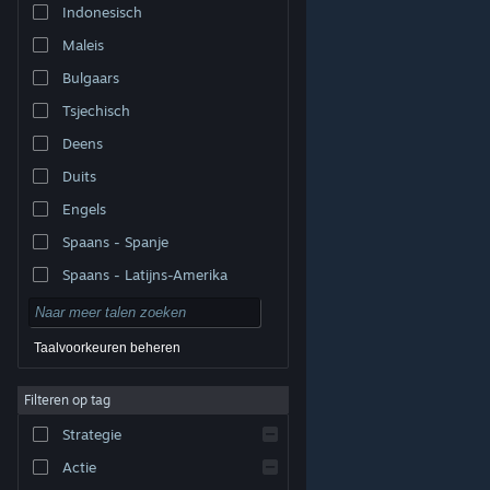
Indonesisch
Maleis
Bulgaars
Tsjechisch
Deens
Duits
Engels
Spaans - Spanje
Spaans - Latijns-Amerika
Taalvoorkeuren beheren
Filteren op tag
© Valve Corporation. Alle rechten voorbehouden. Alle
handelsmerken zijn eigendom van hun respectieve
eigenaren in de Verenigde Staten en andere landen.
Strategie
Privacybeleid
|
Juridische informatie
|
Toegankelijkheid
|
Steam Subscriber Agreement
|
Terugbetalingen
|
Cookies
Actie