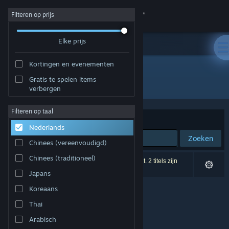
Inloggen
Filteren op prijs
Elke prijs
Winkel
Kortingen en evenementen
Community
Gratis te spelen items
Ontwikkelaar: Muikkumedia Oy
verbergen
Over
Filteren op taal
Sorteren op
Relevantie
Nederlands
Ondersteuning
Zoeken
Chinees (vereenvoudigd)
Taal wijzigen
Chinees (traditioneel)
0 resultaten komen overeen met je zoekopdracht. 2 titels zijn
uitgesloten op basis van je voorkeuren.
Japans
Download de mobiele Steam-app
Koreaans
Desktopwebsite weergeven
Thai
Arabisch