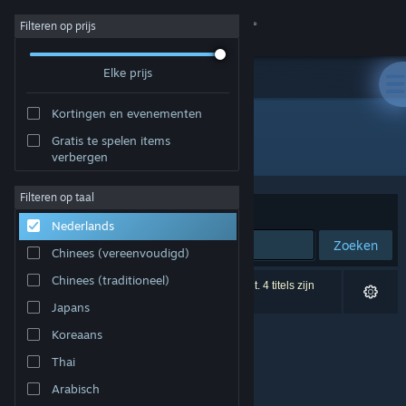
Inloggen
Filteren op prijs
Elke prijs
Winkel
Kortingen en evenementen
Community
Gratis te spelen items
Ontwikkelaar: Mugle Studio
verbergen
Over
Filteren op taal
Sorteren op
Relevantie
Nederlands
Ondersteuning
Zoeken
Chinees (vereenvoudigd)
Taal wijzigen
Chinees (traditioneel)
0 resultaten komen overeen met je zoekopdracht. 4 titels zijn
uitgesloten op basis van je voorkeuren.
Japans
Download de mobiele Steam-app
Koreaans
Desktopwebsite weergeven
Thai
Arabisch