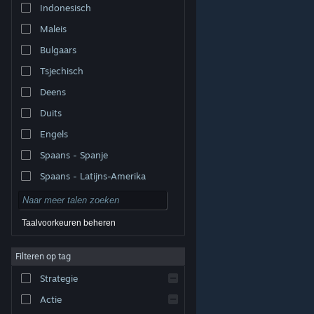
Indonesisch
Maleis
Bulgaars
Tsjechisch
Deens
Duits
Engels
Spaans - Spanje
Spaans - Latijns-Amerika
Taalvoorkeuren beheren
Filteren op tag
© Valve Corporation. Alle rechten voorbehouden. Alle
handelsmerken zijn eigendom van hun respectieve
eigenaren in de Verenigde Staten en andere landen.
Strategie
Privacybeleid
|
Juridische informatie
|
Toegankelijkheid
|
Steam Subscriber Agreement
|
Terugbetalingen
|
Cookies
Actie