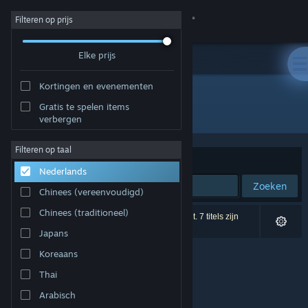
Inloggen
Filteren op prijs
Elke prijs
Winkel
Kortingen en evenementen
Community
Gratis te spelen items
Ontwikkelaar: MalumGames
verbergen
Over
Filteren op taal
Sorteren op
Relevantie
Nederlands
Ondersteuning
Zoeken
Chinees (vereenvoudigd)
Taal wijzigen
Chinees (traditioneel)
0 resultaten komen overeen met je zoekopdracht. 7 titels zijn
uitgesloten op basis van je voorkeuren.
Japans
Download de mobiele Steam-app
Koreaans
Desktopwebsite weergeven
Thai
Arabisch