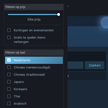
Inloggen
Filteren op prijs
Elke prijs
Winkel
Kortingen en evenementen
Community
Gratis te spelen items
Ontwikkelaar: Luminis Picturae
verbergen
Over
Filteren op taal
Sorteren op
Relevantie
Nederlands
Ondersteuning
Zoeken
Chinees (vereenvoudigd)
Taal wijzigen
Chinees (traditioneel)
0 resultaten komen overeen met je zoekopdracht.
Japans
Download de mobiele Steam-app
Koreaans
Desktopwebsite weergeven
Thai
Arabisch