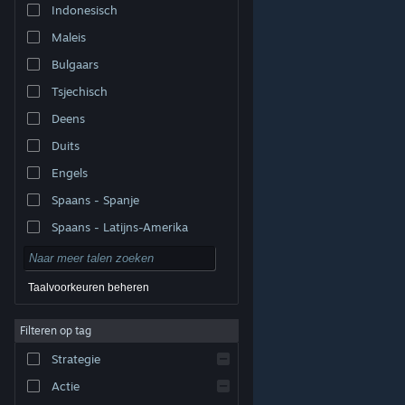
Indonesisch
Maleis
Bulgaars
Tsjechisch
Deens
Duits
Engels
Spaans - Spanje
Spaans - Latijns-Amerika
Taalvoorkeuren beheren
Filteren op tag
© Valve Corporation. Alle rechten voorbehouden. Alle
handelsmerken zijn eigendom van hun respectieve
eigenaren in de Verenigde Staten en andere landen.
Strategie
Privacybeleid
|
Juridische informatie
|
Toegankelijkheid
|
Steam Subscriber Agreement
|
Terugbetalingen
|
Cookies
Actie