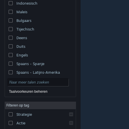
Indonesisch
Maleis
Bulgaars
Tsjechisch
Deens
Duits
Engels
Spaans - Spanje
Spaans - Latijns-Amerika
Taalvoorkeuren beheren
Filteren op tag
© Valve Corporation. Alle rechten voorbehouden. Alle
handelsmerken zijn eigendom van hun respectieve
eigenaren in de Verenigde Staten en andere landen.
Strategie
Privacybeleid
|
Juridische informatie
|
Toegankelijkheid
|
Steam Subscriber Agreement
|
Terugbetalingen
|
Cookies
Actie