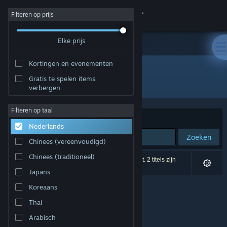
Inloggen
Filteren op prijs
Elke prijs
Winkel
Kortingen en evenementen
Community
Gratis te spelen items
Ontwikkelaar: Lewis Haynes
verbergen
Over
Filteren op taal
Sorteren op
Relevantie
Nederlands
Ondersteuning
Zoeken
Chinees (vereenvoudigd)
Taal wijzigen
Chinees (traditioneel)
0 resultaten komen overeen met je zoekopdracht. 2 titels zijn
uitgesloten op basis van je voorkeuren.
Japans
Download de mobiele Steam-app
Koreaans
Desktopwebsite weergeven
Thai
Arabisch