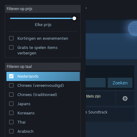
Inloggen
Filteren op prijs
Elke prijs
Winkel
Kortingen en evenementen
Community
Gratis te spelen items
Ontwikkelaar: Leenzee
verbergen
Over
Filteren op taal
Sorteren op
Relevantie
Nederlands
Ondersteuning
Zoeken
Chinees (vereenvoudigd)
Taal wijzigen
Chinees (traditioneel)
1 resultaat komt overeen met je zoekopdracht. 4 titels zijn
uitgesloten op basis van je voorkeuren.
Japans
Download de mobiele Steam-app
WUCHANG: Fallen Feathers Soundtrack
Koreaans
Desktopwebsite weergeven
Thai
Arabisch