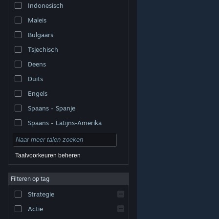
Indonesisch
Maleis
Bulgaars
Tsjechisch
Deens
Duits
Engels
Spaans - Spanje
Spaans - Latijns-Amerika
Taalvoorkeuren beheren
Filteren op tag
© Valve Corporation. Alle rechten voorbehouden. Alle
handelsmerken zijn eigendom van hun respectieve
eigenaren in de Verenigde Staten en andere landen.
Strategie
Privacybeleid
|
Juridische informatie
|
Toegankelijkheid
|
Steam Subscriber Agreement
|
Terugbetalingen
|
Cookies
Actie