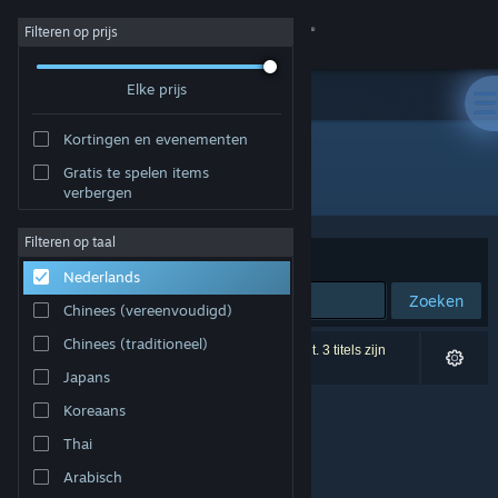
Inloggen
Filteren op prijs
Elke prijs
Winkel
Kortingen en evenementen
Community
Gratis te spelen items
Ontwikkelaar: Last Dimension
verbergen
Over
Filteren op taal
Sorteren op
Relevantie
Nederlands
Ondersteuning
Zoeken
Chinees (vereenvoudigd)
Taal wijzigen
Chinees (traditioneel)
0 resultaten komen overeen met je zoekopdracht. 3 titels zijn
uitgesloten op basis van je voorkeuren.
Japans
Download de mobiele Steam-app
Koreaans
Desktopwebsite weergeven
Thai
Arabisch