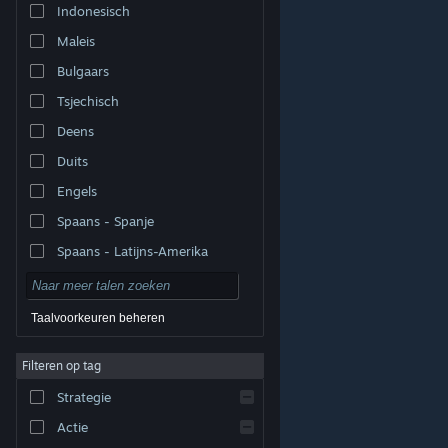
Indonesisch
Maleis
Bulgaars
Tsjechisch
Deens
Duits
Engels
Spaans - Spanje
Spaans - Latijns-Amerika
Taalvoorkeuren beheren
Filteren op tag
© Valve Corporation. Alle rechten voorbehouden. Alle
handelsmerken zijn eigendom van hun respectieve
eigenaren in de Verenigde Staten en andere landen.
Strategie
Privacybeleid
|
Juridische informatie
|
Toegankelijkheid
|
Steam Subscriber Agreement
|
Terugbetalingen
|
Cookies
Actie