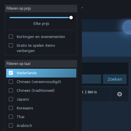
Inloggen
Filteren op prijs
Elke prijs
Winkel
Kortingen en evenementen
Community
Gratis te spelen items
Ontwikkelaar: Lafterburn Studios
verbergen
Over
Filteren op taal
Sorteren op
Relevantie
Nederlands
Ondersteuning
Zoeken
Chinees (vereenvoudigd)
Taal wijzigen
Chinees (traditioneel)
0 resultaten komen overeen met je zoekopdracht. 1 titel is
uitgesloten op basis van je voorkeuren.
Japans
Download de mobiele Steam-app
Koreaans
Desktopwebsite weergeven
Thai
Arabisch