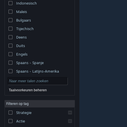
Indonesisch
Maleis
Bulgaars
Tsjechisch
Deens
Duits
Engels
Spaans - Spanje
Spaans - Latijns-Amerika
Taalvoorkeuren beheren
Filteren op tag
© Valve Corporation. Alle rechten voorbehouden. Alle
handelsmerken zijn eigendom van hun respectieve
eigenaren in de Verenigde Staten en andere landen.
Strategie
Privacybeleid
|
Juridische informatie
|
Toegankelijkheid
|
Steam Subscriber Agreement
|
Terugbetalingen
|
Cookies
Actie