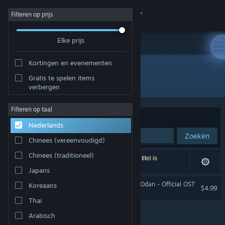
Inloggen
Filteren op prijs
Elke prijs
Winkel
Kortingen en evenementen
Community
Gratis te spelen items
Ontwikkelaar: Kiro'o Games
verbergen
Over
Filteren op taal
Sorteren op
Relevantie
Nederlands
Ondersteuning
Zoeken
Chinees (vereenvoudigd)
Taal wijzigen
Chinees (traditioneel)
1 resultaat komt overeen met je zoekopdracht. 1 titel is
uitgesloten op basis van je voorkeuren.
Japans
Download de mobiele Steam-app
Aurion: Legacy of the Kori-Odan - Official OST
Koreaans
$4.99
Desktopwebsite weergeven
Thai
Arabisch