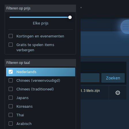
Inloggen
Filteren op prijs
Elke prijs
Winkel
Kortingen en evenementen
Community
Gratis te spelen items
Ontwikkelaar: Joshua Hughes
verbergen
Over
Filteren op taal
Sorteren op
Relevantie
Nederlands
Ondersteuning
Zoeken
Chinees (vereenvoudigd)
Taal wijzigen
Chinees (traditioneel)
0 resultaten komen overeen met je zoekopdracht. 3 titels zijn
uitgesloten op basis van je voorkeuren.
Japans
Download de mobiele Steam-app
Koreaans
Desktopwebsite weergeven
Thai
Arabisch