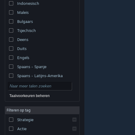
Indonesisch
Maleis
Bulgaars
Tsjechisch
Deens
Duits
Engels
Spaans - Spanje
Spaans - Latijns-Amerika
Taalvoorkeuren beheren
Filteren op tag
© Valve Corporation. Alle rechten voorbehouden. Alle
handelsmerken zijn eigendom van hun respectieve
eigenaren in de Verenigde Staten en andere landen.
Strategie
Privacybeleid
|
Juridische informatie
|
Toegankelijkheid
|
Steam Subscriber Agreement
|
Terugbetalingen
|
Cookies
Actie