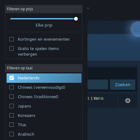
Inloggen
Filteren op prijs
Elke prijs
Winkel
Kortingen en evenementen
Community
Gratis te spelen items
Ontwikkelaar: Jonas Walz
verbergen
Over
Filteren op taal
Sorteren op
Relevantie
Nederlands
Ondersteuning
Zoeken
Chinees (vereenvoudigd)
Taal wijzigen
Chinees (traditioneel)
0 resultaten komen overeen met je zoekopdracht. 1 titel is
uitgesloten op basis van je voorkeuren.
Japans
Download de mobiele Steam-app
Koreaans
Desktopwebsite weergeven
Thai
Arabisch