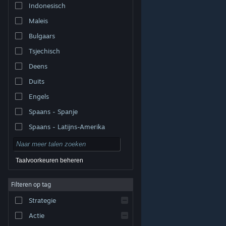
Indonesisch
Maleis
Bulgaars
Tsjechisch
Deens
Duits
Engels
Spaans - Spanje
Spaans - Latijns-Amerika
Taalvoorkeuren beheren
Filteren op tag
© Valve Corporation. Alle rechten voorbehouden. Alle
handelsmerken zijn eigendom van hun respectieve
eigenaren in de Verenigde Staten en andere landen.
Strategie
Privacybeleid
|
Juridische informatie
|
Toegankelijkheid
|
Steam Subscriber Agreement
|
Terugbetalingen
|
Cookies
Actie