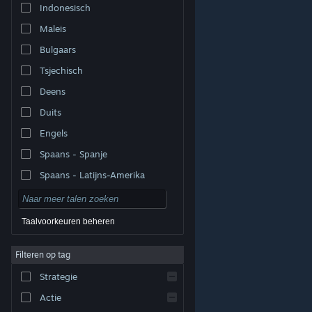
Indonesisch
Maleis
Bulgaars
Tsjechisch
Deens
Duits
Engels
Spaans - Spanje
Spaans - Latijns-Amerika
Taalvoorkeuren beheren
Filteren op tag
© Valve Corporation. Alle rechten voorbehouden. Alle
handelsmerken zijn eigendom van hun respectieve
eigenaren in de Verenigde Staten en andere landen.
Strategie
Privacybeleid
|
Juridische informatie
|
Toegankelijkheid
|
Steam Subscriber Agreement
|
Terugbetalingen
|
Cookies
Actie