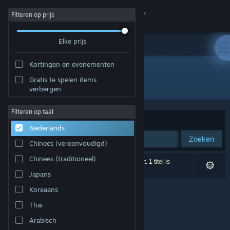
Inloggen
Filteren op prijs
Elke prijs
Winkel
Kortingen en evenementen
Community
Gratis te spelen items
Ontwikkelaar: Jon Sudbury Games
verbergen
Over
Filteren op taal
Sorteren op
Relevantie
Nederlands
Ondersteuning
Zoeken
Chinees (vereenvoudigd)
Taal wijzigen
Chinees (traditioneel)
0 resultaten komen overeen met je zoekopdracht. 1 titel is
uitgesloten op basis van je voorkeuren.
Japans
Download de mobiele Steam-app
Koreaans
Desktopwebsite weergeven
Thai
Arabisch