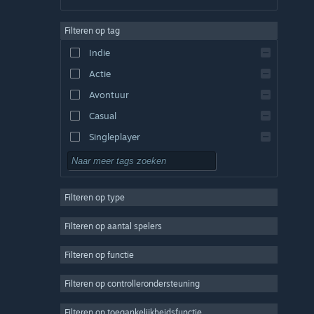
Duits
Filteren op tag
Engels
Indie
Spaans - Spanje
Actie
Spaans - Latijns-Amerika
Avontuur
Casual
Singleplayer
Sim
RPG
Filteren op type
Strategie
2D
Filteren op aantal spelers
Vroegtijdige toegang
Filteren op functie
3D
Filteren op controllerondersteuning
Gratis te spelen
Sfeervol
Filteren op toegankelijkheidsfunctie