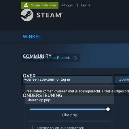
Steam installeren
inloggen
|
taal
WINKEL
COMMUNITY
Ontwikkelaar: James Roznick
OVER
Zoek
0 resultaten komen overeen met je zoekopdracht. 1 titel is uitgeslo
ONDERSTEUNING
Filteren op prijs
Elke prijs
Kortingen en evenementen