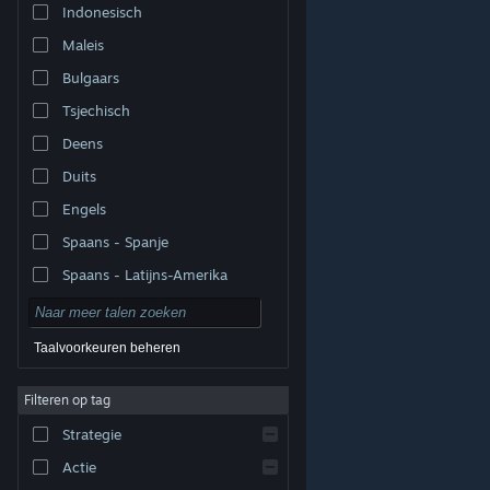
Indonesisch
Maleis
Bulgaars
Tsjechisch
Deens
Duits
Engels
Spaans - Spanje
Spaans - Latijns-Amerika
Taalvoorkeuren beheren
Filteren op tag
© Valve Corporation. Alle rechten voorbehouden. Alle
handelsmerken zijn eigendom van hun respectieve
eigenaren in de Verenigde Staten en andere landen.
Strategie
Privacybeleid
|
Juridische informatie
|
Toegankelijkheid
|
Steam Subscriber Agreement
|
Terugbetalingen
|
Cookies
Actie