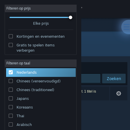
Inloggen
Filteren op prijs
Elke prijs
Winkel
Kortingen en evenementen
Community
Gratis te spelen items
Ontwikkelaar: Immersive Fusion LLC
verbergen
Over
Filteren op taal
Sorteren op
Relevantie
Nederlands
Ondersteuning
Zoeken
Chinees (vereenvoudigd)
Taal wijzigen
Chinees (traditioneel)
0 resultaten komen overeen met je zoekopdracht. 1 titel is
uitgesloten op basis van je voorkeuren.
Japans
Download de mobiele Steam-app
Koreaans
Desktopwebsite weergeven
Thai
Arabisch