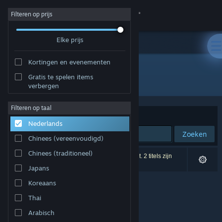
Inloggen
Filteren op prijs
Elke prijs
Winkel
Kortingen en evenementen
Community
Gratis te spelen items
Ontwikkelaar: Horrendous Games
verbergen
Over
Filteren op taal
Sorteren op
Relevantie
Nederlands
Ondersteuning
Zoeken
Chinees (vereenvoudigd)
Taal wijzigen
Chinees (traditioneel)
0 resultaten komen overeen met je zoekopdracht. 2 titels zijn
uitgesloten op basis van je voorkeuren.
Japans
Download de mobiele Steam-app
Koreaans
Desktopwebsite weergeven
Thai
Arabisch