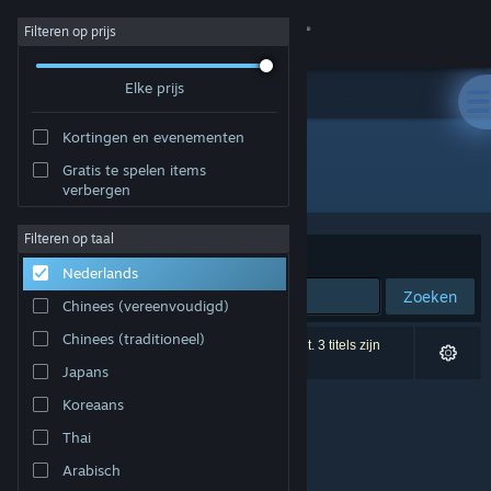
Inloggen
Filteren op prijs
Elke prijs
Winkel
Kortingen en evenementen
Community
Gratis te spelen items
Ontwikkelaar: Hardy Games
verbergen
Over
Filteren op taal
Sorteren op
Relevantie
Nederlands
Ondersteuning
Zoeken
Chinees (vereenvoudigd)
Taal wijzigen
Chinees (traditioneel)
0 resultaten komen overeen met je zoekopdracht. 3 titels zijn
uitgesloten op basis van je voorkeuren.
Japans
Download de mobiele Steam-app
Koreaans
Desktopwebsite weergeven
Thai
Arabisch