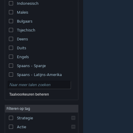
Indonesisch
Maleis
Bulgaars
Tsjechisch
Deens
Duits
Engels
Spaans - Spanje
Spaans - Latijns-Amerika
Taalvoorkeuren beheren
Filteren op tag
© Valve Corporation. Alle rechten voorbehouden. Alle
handelsmerken zijn eigendom van hun respectieve
eigenaren in de Verenigde Staten en andere landen.
Strategie
Privacybeleid
|
Juridische informatie
|
Toegankelijkheid
|
Steam Subscriber Agreement
|
Terugbetalingen
|
Cookies
Actie