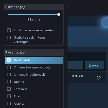
Inloggen
Filteren op prijs
Elke prijs
Winkel
Kortingen en evenementen
Community
Gratis te spelen items
Ontwikkelaar: Google Inc.
verbergen
Over
Filteren op taal
Sorteren op
Relevantie
Nederlands
Ondersteuning
Zoeken
Chinees (vereenvoudigd)
Taal wijzigen
Chinees (traditioneel)
0 resultaten komen overeen met je zoekopdracht. 9 titels zijn
uitgesloten op basis van je voorkeuren.
Japans
Download de mobiele Steam-app
Koreaans
Desktopwebsite weergeven
Thai
Arabisch