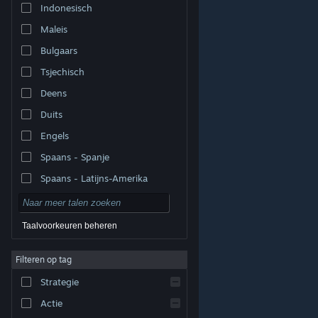
Indonesisch
Maleis
Bulgaars
Tsjechisch
Deens
Duits
Engels
Spaans - Spanje
Spaans - Latijns-Amerika
Taalvoorkeuren beheren
Filteren op tag
© Valve Corporation. Alle rechten voorbehouden. Alle
handelsmerken zijn eigendom van hun respectieve
eigenaren in de Verenigde Staten en andere landen.
Strategie
Privacybeleid
|
Juridische informatie
|
Toegankelijkheid
|
Steam Subscriber Agreement
|
Terugbetalingen
|
Cookies
Actie