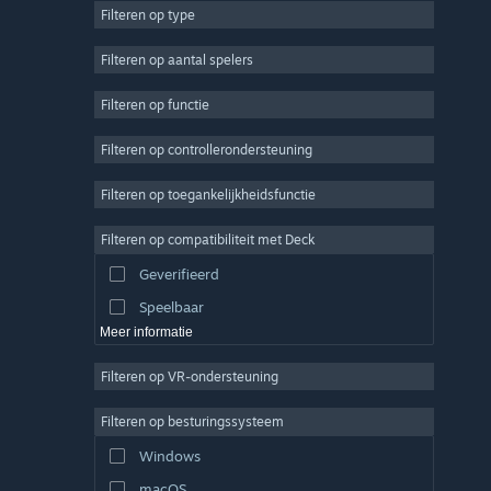
Filteren op type
MMO
Indie
Filteren op aantal spelers
Vroegtijdige toegang
Filteren op functie
Casual
Filteren op controllerondersteuning
Sim
Racen
Filteren op toegankelijkheidsfunctie
Sport
Filteren op compatibiliteit met Deck
Videoproductie
Geverifieerd
Fotobewerking
Speelbaar
Meer informatie
Filteren op VR-ondersteuning
Filteren op besturingssysteem
Windows
macOS