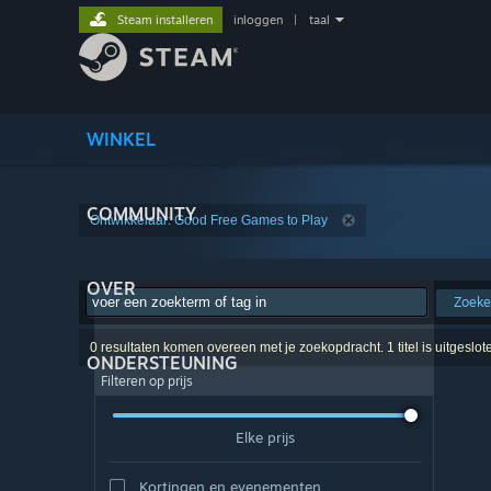
Steam installeren
inloggen
|
taal
WINKEL
COMMUNITY
Ontwikkelaar: Good Free Games to Play
OVER
Zoek
0 resultaten komen overeen met je zoekopdracht. 1 titel is uitgeslo
ONDERSTEUNING
Filteren op prijs
Elke prijs
Kortingen en evenementen