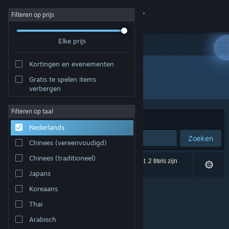
Inloggen
Filteren op prijs
Elke prijs
Winkel
Kortingen en evenementen
Community
Gratis te spelen items
Ontwikkelaar: Gongylus Games
verbergen
Over
Filteren op taal
Sorteren op
Relevantie
Nederlands
Ondersteuning
Zoeken
Chinees (vereenvoudigd)
Taal wijzigen
Chinees (traditioneel)
0 resultaten komen overeen met je zoekopdracht. 2 titels zijn
uitgesloten op basis van je voorkeuren.
Japans
Download de mobiele Steam-app
Koreaans
Desktopwebsite weergeven
Thai
Arabisch