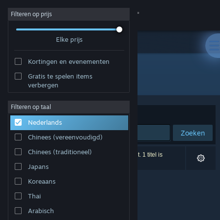
Inloggen
Filteren op prijs
Elke prijs
Winkel
Kortingen en evenementen
Community
Gratis te spelen items
Ontwikkelaar: Gaweb Studio
verbergen
Over
Filteren op taal
Sorteren op
Relevantie
Nederlands
Ondersteuning
Zoeken
Chinees (vereenvoudigd)
Taal wijzigen
Chinees (traditioneel)
0 resultaten komen overeen met je zoekopdracht. 1 titel is
uitgesloten op basis van je voorkeuren.
Japans
Download de mobiele Steam-app
Koreaans
Desktopwebsite weergeven
Thai
Arabisch