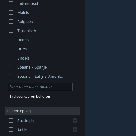
Indonesisch
Maleis
Bulgaars
Tsjechisch
Deens
Duits
Engels
Spaans - Spanje
Spaans - Latijns-Amerika
Taalvoorkeuren beheren
Filteren op tag
© Valve Corporation. Alle rechten voorbehouden. Alle
handelsmerken zijn eigendom van hun respectieve
eigenaren in de Verenigde Staten en andere landen.
Strategie
Privacybeleid
|
Juridische informatie
|
Toegankelijkheid
|
Steam Subscriber Agreement
|
Terugbetalingen
|
Cookies
Actie