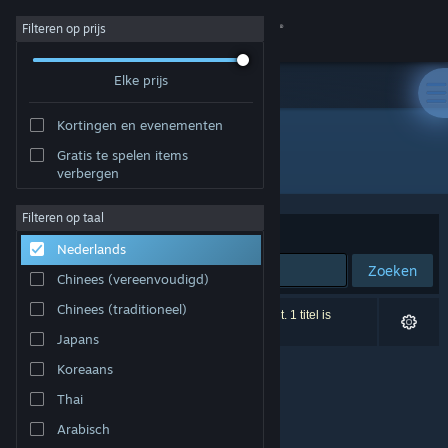
Inloggen
Filteren op prijs
Elke prijs
Winkel
Kortingen en evenementen
Community
Gratis te spelen items
Ontwikkelaar: FyreFlight Games
verbergen
Over
Filteren op taal
Sorteren op
Relevantie
Nederlands
Ondersteuning
Zoeken
Chinees (vereenvoudigd)
Taal wijzigen
Chinees (traditioneel)
0 resultaten komen overeen met je zoekopdracht. 1 titel is
uitgesloten op basis van je voorkeuren.
Japans
Download de mobiele Steam-app
Koreaans
Desktopwebsite weergeven
Thai
Arabisch