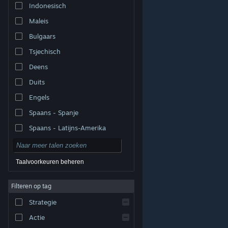
Indonesisch
Maleis
Bulgaars
Tsjechisch
Deens
Duits
Engels
Spaans - Spanje
Spaans - Latijns-Amerika
Taalvoorkeuren beheren
Filteren op tag
© Valve Corporation. Alle rechten voorbehouden. Alle
handelsmerken zijn eigendom van hun respectieve
eigenaren in de Verenigde Staten en andere landen.
Strategie
Privacybeleid
|
Juridische informatie
|
Toegankelijkheid
|
Steam Subscriber Agreement
|
Terugbetalingen
|
Cookies
Actie