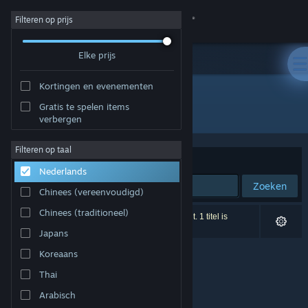
Inloggen
Filteren op prijs
Elke prijs
Winkel
Kortingen en evenementen
Community
Gratis te spelen items
Ontwikkelaar: Feral interactive (Linux)
verbergen
Over
Filteren op taal
Sorteren op
Relevantie
Nederlands
Ondersteuning
Zoeken
Chinees (vereenvoudigd)
Taal wijzigen
Chinees (traditioneel)
0 resultaten komen overeen met je zoekopdracht. 1 titel is
uitgesloten op basis van je voorkeuren.
Japans
Download de mobiele Steam-app
Koreaans
Desktopwebsite weergeven
Thai
Arabisch