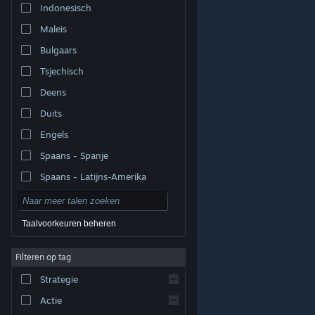
Indonesisch
Maleis
Bulgaars
Tsjechisch
Deens
Duits
Engels
Spaans - Spanje
Spaans - Latijns-Amerika
Taalvoorkeuren beheren
Filteren op tag
© Valve Corporation. Alle rechten voorbehouden. Alle
handelsmerken zijn eigendom van hun respectieve
eigenaren in de Verenigde Staten en andere landen.
Strategie
Privacybeleid
|
Juridische informatie
|
Toegankelijkheid
|
Steam Subscriber Agreement
|
Terugbetalingen
|
Cookies
Actie