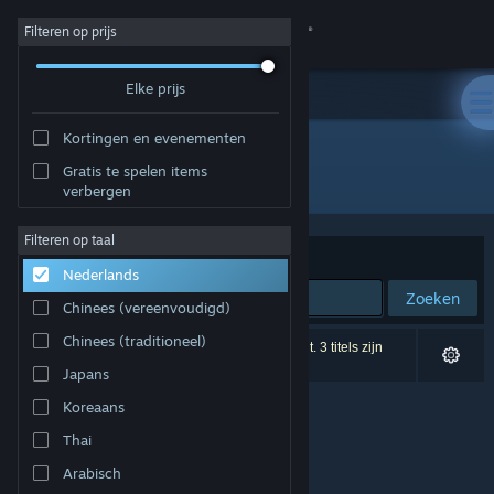
Inloggen
Filteren op prijs
Elke prijs
Winkel
Kortingen en evenementen
Community
Gratis te spelen items
Ontwikkelaar: Evil Raptor
verbergen
Over
Filteren op taal
Sorteren op
Relevantie
Nederlands
Ondersteuning
Zoeken
Chinees (vereenvoudigd)
Taal wijzigen
Chinees (traditioneel)
0 resultaten komen overeen met je zoekopdracht. 3 titels zijn
uitgesloten op basis van je voorkeuren.
Japans
Download de mobiele Steam-app
Koreaans
Desktopwebsite weergeven
Thai
Arabisch