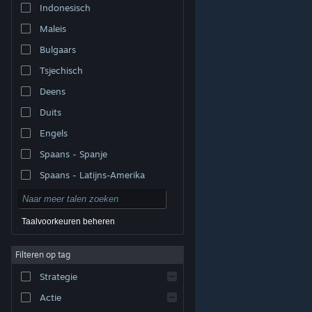
Indonesisch
Maleis
Bulgaars
Tsjechisch
Deens
Duits
Engels
Spaans - Spanje
Spaans - Latijns-Amerika
Taalvoorkeuren beheren
Filteren op tag
© Valve Corporation. Alle rechten voorbehouden. Alle
handelsmerken zijn eigendom van hun respectieve
eigenaren in de Verenigde Staten en andere landen.
Strategie
Privacybeleid
|
Juridische informatie
|
Toegankelijkheid
|
Steam Subscriber Agreement
|
Terugbetalingen
|
Cookies
Actie