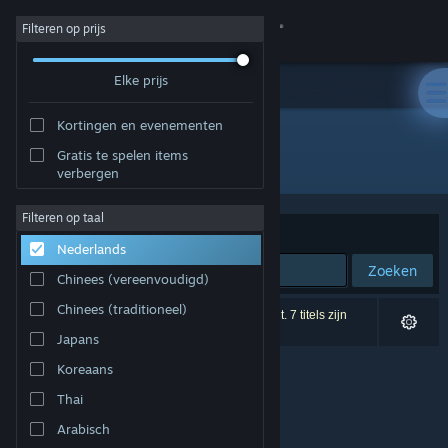
Inloggen
Filteren op prijs
Elke prijs
Winkel
Kortingen en evenementen
Community
Gratis te spelen items
Ontwikkelaar: EskemaGames
verbergen
Over
Filteren op taal
Sorteren op
Relevantie
Nederlands
Ondersteuning
Zoeken
Chinees (vereenvoudigd)
Taal wijzigen
Chinees (traditioneel)
0 resultaten komen overeen met je zoekopdracht. 7 titels zijn
uitgesloten op basis van je voorkeuren.
Japans
Download de mobiele Steam-app
Koreaans
Desktopwebsite weergeven
Thai
Arabisch