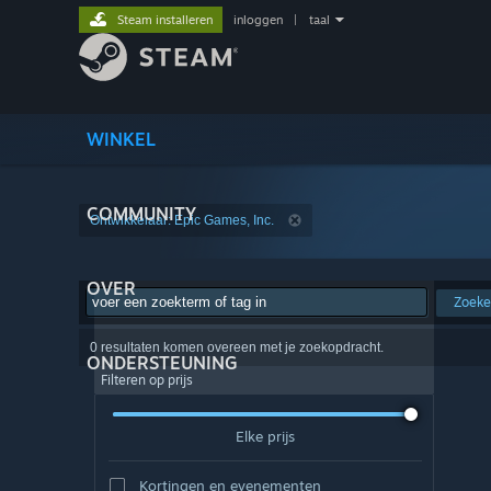
Steam installeren
inloggen
|
taal
WINKEL
COMMUNITY
Ontwikkelaar: Epic Games, Inc.
OVER
Zoek
0 resultaten komen overeen met je zoekopdracht.
ONDERSTEUNING
Filteren op prijs
Elke prijs
Kortingen en evenementen