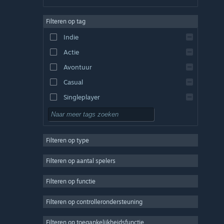
Duits
Filteren op tag
Engels
Indie
Spaans - Spanje
Actie
Spaans - Latijns-Amerika
Avontuur
Casual
Singleplayer
Sim
RPG
Filteren op type
Strategie
2D
Filteren op aantal spelers
Vroegtijdige toegang
Filteren op functie
3D
Filteren op controllerondersteuning
Gratis te spelen
Sfeervol
Filteren op toegankelijkheidsfunctie