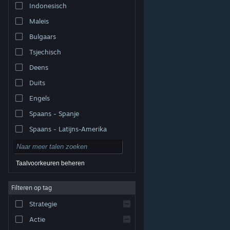
Indonesisch
Maleis
Bulgaars
Tsjechisch
Deens
Duits
Engels
Spaans - Spanje
Spaans - Latijns-Amerika
Taalvoorkeuren beheren
Filteren op tag
© Valve Corporation. Alle rechten voorbehouden. Alle
handelsmerken zijn eigendom van hun respectieve
eigenaren in de Verenigde Staten en andere landen.
Strategie
Privacybeleid
|
Juridische informatie
|
Toegankelijkheid
|
Steam Subscriber Agreement
|
Terugbetalingen
|
Cookies
Actie