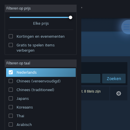
Inloggen
Filteren op prijs
Elke prijs
Winkel
Kortingen en evenementen
Community
Gratis te spelen items
Ontwikkelaar: Eclipse Games
verbergen
Over
Filteren op taal
Sorteren op
Relevantie
Nederlands
Ondersteuning
Zoeken
Chinees (vereenvoudigd)
Taal wijzigen
Chinees (traditioneel)
0 resultaten komen overeen met je zoekopdracht. 8 titels zijn
uitgesloten op basis van je voorkeuren.
Japans
Download de mobiele Steam-app
Koreaans
Desktopwebsite weergeven
Thai
Arabisch