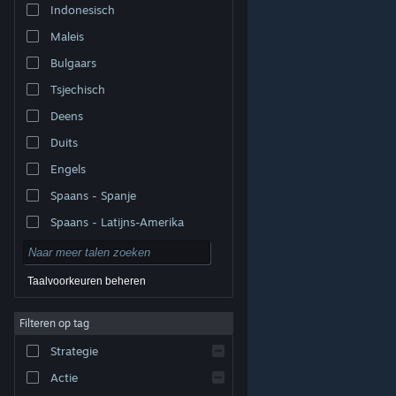
Indonesisch
Maleis
Bulgaars
Tsjechisch
Deens
Duits
Engels
Spaans - Spanje
Spaans - Latijns-Amerika
Taalvoorkeuren beheren
Filteren op tag
© Valve Corporation. Alle rechten voorbehouden. Alle
handelsmerken zijn eigendom van hun respectieve
eigenaren in de Verenigde Staten en andere landen.
Strategie
Privacybeleid
|
Juridische informatie
|
Toegankelijkheid
|
Steam Subscriber Agreement
|
Terugbetalingen
|
Cookies
Actie