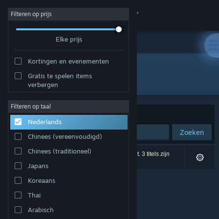
Inloggen
Filteren op prijs
Elke prijs
Winkel
Kortingen en evenementen
Community
Gratis te spelen items
Ontwikkelaar: ENTERi
verbergen
Over
Filteren op taal
Sorteren op
Relevantie
Nederlands
Ondersteuning
Zoeken
Chinees (vereenvoudigd)
Taal wijzigen
Chinees (traditioneel)
0 resultaten komen overeen met je zoekopdracht. 3 titels zijn
uitgesloten op basis van je voorkeuren.
Japans
Download de mobiele Steam-app
Koreaans
Desktopwebsite weergeven
Thai
Arabisch