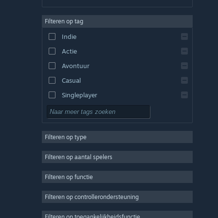
Duits
Filteren op tag
Engels
Indie
Spaans - Spanje
Actie
Spaans - Latijns-Amerika
Avontuur
Casual
Singleplayer
Sim
RPG
Filteren op type
Strategie
2D
Filteren op aantal spelers
Vroegtijdige toegang
Filteren op functie
3D
Filteren op controllerondersteuning
Gratis te spelen
Sfeervol
Filteren op toegankelijkheidsfunctie