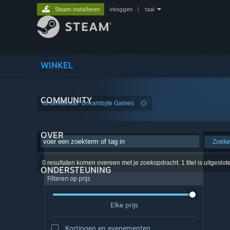
Steam installeren
inloggen
|
taal
WINKEL
COMMUNITY
Ontwikkelaar: Dreambyte Games
OVER
Zoek
0 resultaten komen overeen met je zoekopdracht. 1 titel is uitgeslo
ONDERSTEUNING
Filteren op prijs
Elke prijs
Kortingen en evenementen