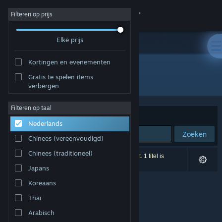
Inloggen
Filteren op prijs
Elke prijs
Winkel
Kortingen en evenementen
Community
Gratis te spelen items
Ontwikkelaar: Dirk Schreiter
verbergen
Over
Filteren op taal
Sorteren op
Relevantie
Nederlands
Ondersteuning
Zoeken
Chinees (vereenvoudigd)
Taal wijzigen
Chinees (traditioneel)
0 resultaten komen overeen met je zoekopdracht. 1 titel is
uitgesloten op basis van je voorkeuren.
Japans
Download de mobiele Steam-app
Koreaans
Desktopwebsite weergeven
Thai
Arabisch