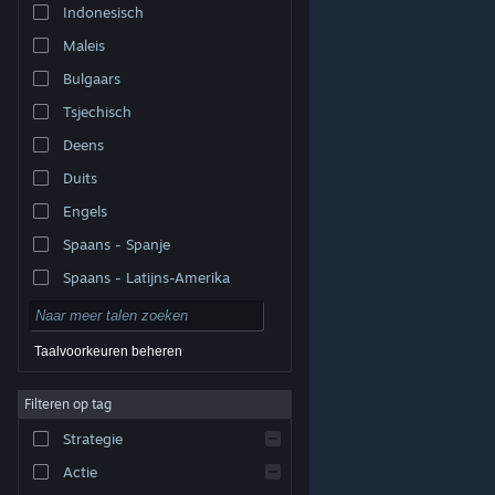
Indonesisch
Maleis
Bulgaars
Tsjechisch
Deens
Duits
Engels
Spaans - Spanje
Spaans - Latijns-Amerika
Taalvoorkeuren beheren
Filteren op tag
© Valve Corporation. Alle rechten voorbehouden. Alle
handelsmerken zijn eigendom van hun respectieve
eigenaren in de Verenigde Staten en andere landen.
Strategie
Privacybeleid
|
Juridische informatie
|
Toegankelijkheid
|
Steam Subscriber Agreement
|
Terugbetalingen
|
Cookies
Actie