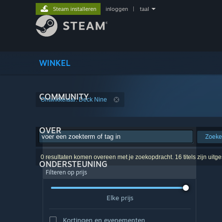
Steam installeren
inloggen
|
taal
WINKEL
COMMUNITY
Ontwikkelaar: Deck Nine
OVER
Zoek
0 resultaten komen overeen met je zoekopdracht. 16 titels zijn uitg
ONDERSTEUNING
Filteren op prijs
Elke prijs
Kortingen en evenementen