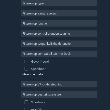
Filteren op type
MMO
Indie
Filteren op aantal spelers
Vroegtijdige toegang
Filteren op functie
Casual
Filteren op controllerondersteuning
Sim
Racen
Filteren op toegankelijkheidsfunctie
Sport
Filteren op compatibiliteit met Deck
Videoproductie
Geverifieerd
Fotobewerking
Speelbaar
Meer informatie
Filteren op VR-ondersteuning
Filteren op besturingssysteem
Windows
macOS