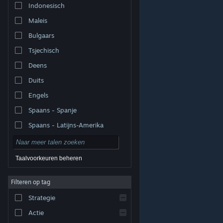
Indonesisch
Maleis
Bulgaars
Tsjechisch
Deens
Duits
Engels
Spaans - Spanje
Spaans - Latijns-Amerika
Taalvoorkeuren beheren
Filteren op tag
© Valve Corporation. Alle rechten voorbehouden. Alle
handelsmerken zijn eigendom van hun respectieve
eigenaren in de Verenigde Staten en andere landen.
Strategie
Privacybeleid
|
Juridische informatie
|
Toegankelijkheid
|
Steam Subscriber Agreement
|
Terugbetalingen
|
Cookies
Actie