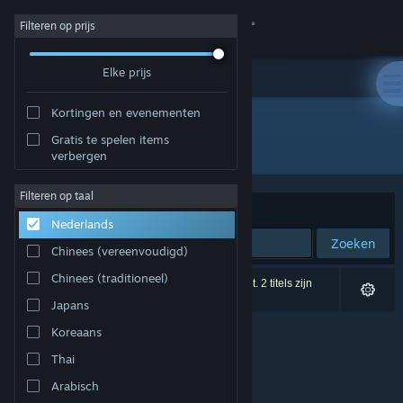
Inloggen
Filteren op prijs
Elke prijs
Winkel
Kortingen en evenementen
Community
Gratis te spelen items
Ontwikkelaar: Darkraven
verbergen
Over
Filteren op taal
Sorteren op
Relevantie
Nederlands
Ondersteuning
Zoeken
Chinees (vereenvoudigd)
Taal wijzigen
Chinees (traditioneel)
0 resultaten komen overeen met je zoekopdracht. 2 titels zijn
uitgesloten op basis van je voorkeuren.
Japans
Download de mobiele Steam-app
Koreaans
Desktopwebsite weergeven
Thai
Arabisch