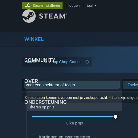
Steam installeren
inloggen
|
taal
WINKEL
COMMUNITY
Ontwikkelaar: Chop Chop Games
OVER
Zoek
0 resultaten komen overeen met je zoekopdracht. 4 titels zijn uitge
ONDERSTEUNING
Filteren op prijs
Elke prijs
Kortingen en evenementen