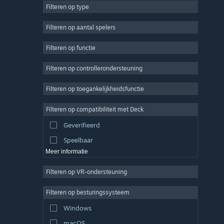
Filteren op type
MMO
Indie
Filteren op aantal spelers
Vroegtijdige toegang
Filteren op functie
Casual
Filteren op controllerondersteuning
Sim
Racen
Filteren op toegankelijkheidsfunctie
Sport
Filteren op compatibiliteit met Deck
Videoproductie
Geverifieerd
Fotobewerking
Speelbaar
Meer informatie
Filteren op VR-ondersteuning
Filteren op besturingssysteem
Windows
macOS