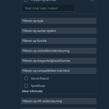
Gratis te spelen
RPG
Filteren op type
MMO
Indie
Filteren op aantal spelers
Vroegtijdige toegang
Filteren op functie
Casual
Filteren op controllerondersteuning
Sim
Racen
Filteren op toegankelijkheidsfunctie
Sport
Filteren op compatibiliteit met Deck
Videoproductie
Geverifieerd
Fotobewerking
Speelbaar
Meer informatie
Filteren op VR-ondersteuning