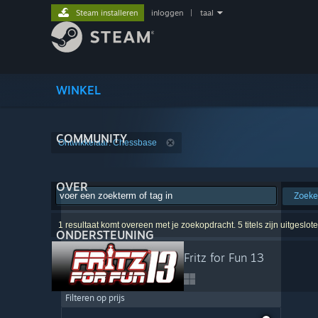
Steam installeren
inloggen
|
taal
WINKEL
COMMUNITY
Ontwikkelaar: Chessbase
OVER
Zoek
1 resultaat komt overeen met je zoekopdracht. 5 titels zijn uitgeslo
ONDERSTEUNING
Fritz for Fun 13
Filteren op prijs